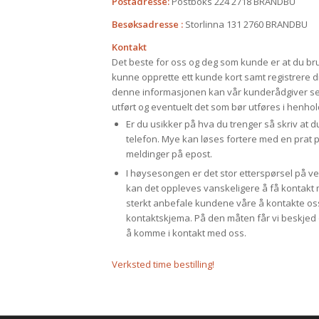
Postadresse:
Postboks 224 2718 BRANDBU
Besøksadresse :
Storlinna 131 2760 BRANDBU
Kontakt
Det beste for oss og deg som kunde er at du bru
kunne opprette ett kunde kort samt registrere dit
denne informasjonen kan vår kunderådgiver set
utført og eventuelt det som bør utføres i henhold
Er du usikker på hva du trenger så skriv at d
telefon. Mye kan løses fortere med en prat p
meldinger på epost.
I høysesongen er det stor etterspørsel på ve
kan det oppleves vanskeligere å få kontakt m
sterkt anbefale kundene våre å kontakte oss
kontaktskjema. På den måten får vi beskjed 
å komme i kontakt med oss.
Verksted time bestilling!