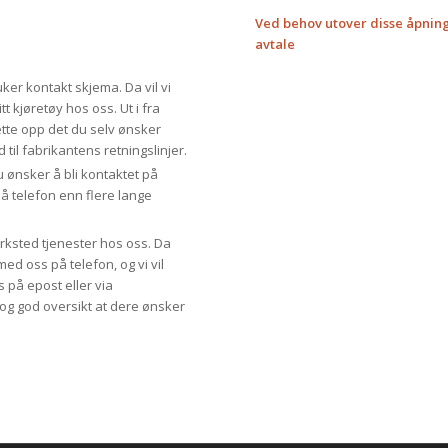
Ved behov utover disse åpning
avtale
ker kontakt skjema. Da vil vi
t kjøretøy hos oss. Ut i fra
te opp det du selv ønsker
 til fabrikantens retningslinjer.
u ønsker å bli kontaktet på
å telefon enn flere lange
rksted tjenester hos oss. Da
ed oss på telefon, og vi vil
 på epost eller via
og god oversikt at dere ønsker