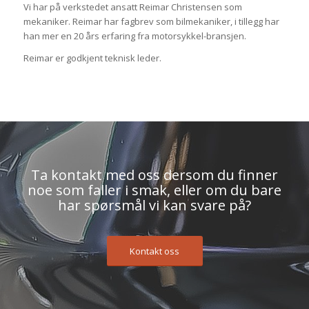
Vi har på verkstedet ansatt Reimar Christensen som
mekaniker. Reimar har fagbrev som bilmekaniker, i tillegg har
han mer en 20 års erfaring fra motorsykkel-bransjen.
Reimar er godkjent teknisk leder.
Ta kontakt med oss dersom du finner
noe som faller i smak, eller om du bare
har spørsmål vi kan svare på?
Kontakt oss